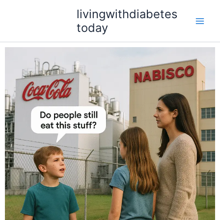
Skip
livingwithdiabetes
to
today
content