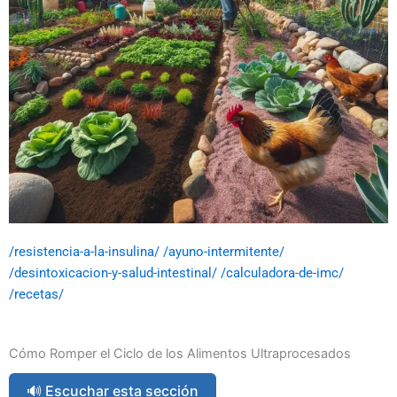
/resistencia-a-la-insulina/ /ayuno-intermitente/
/desintoxicacion-y-salud-intestinal/ /calculadora-de-imc/
/recetas/
Cómo Romper el Ciclo de los Alimentos Ultraprocesados
🔊 Escuchar esta sección